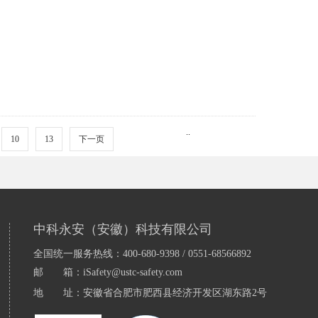
..
10
13
下一页
中科永安（安徽）科技有限公司
全国统一服务热线：
400-680-9398 / 0551-68566892
邮       箱：
iSafety@ustc-safety.com
地       址：
安徽省合肥市肥西县经济开发区湖东路2号