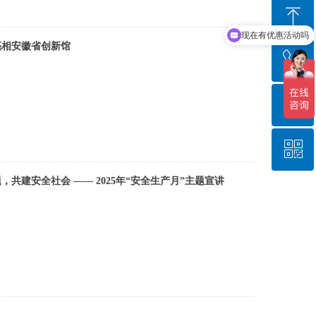
ꁸ
现在有优惠活动吗
亮相安徽省创新馆
ꂅ
回到顶部
ꁗ
400-680-9398
ꀥ
QQ客服
共建安全社会 —— 2025年“安全生产月”主题宣讲
公众号二维码